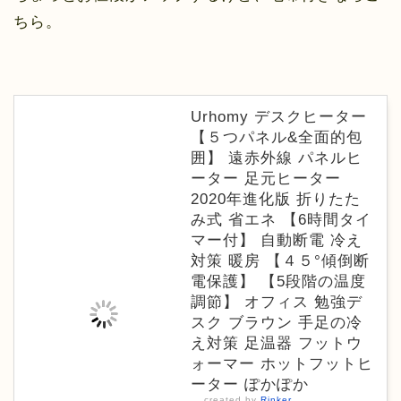
ちら。
Urhomy デスクヒーター
【５つパネル&全面的包
囲】 遠赤外線 パネルヒ
ーター 足元ヒーター
2020年進化版 折りたた
み式 省エネ 【6時間タイ
マー付】 自動断電 冷え
対策 暖房 【４５°傾倒断
電保護】 【5段階の温度
調節】 オフィス 勉強デ
スク ブラウン 手足の冷
え対策 足温器 フットウ
ォーマー ホットフットヒ
ーター ぽかぽか
created by
Rinker