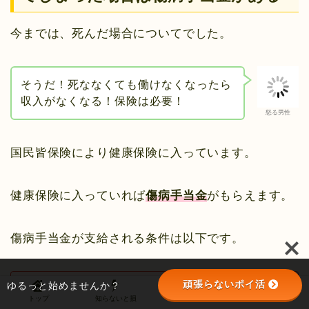
今までは、死んだ場合についてでした。
そうだ！死ななくても働けなくなったら
収入がなくなる！保険は必要！
怒る男性
国民皆保険により健康保険に入っています。
健康保険に入っていれば
傷病手当金
がもらえます。
傷病手当金が支給される条件は以下です。
頑張らないポイ活
ゆるっと始めませんか？
業務外の事由による病気やケガの療養の
トップ
知らないと損
野球の話
お尻がFIRE