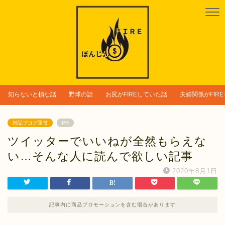
知らないと損な話
野球の話
お尻がFIREしていた話
夫婦関係がFIR
雑記ブログ運営
PR
ツイッターでいいねが全然もらえな
い…そんな人に読んで欲しい記事
2020年8月1日
記事内に商品プロモーションを含む場合があります